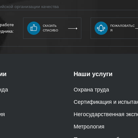
ийской организации качества
 работе
СКАЗАТЬ
ПОЖАЛОВАТЬС
удника:
СПАСИБО
Я
ии
Наши услуги
нда
Охрана труда
Сертификация и испыта
ия
Негосударственная эксп
Метрология