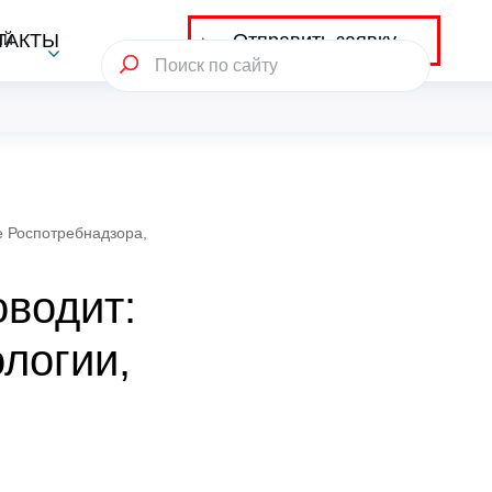
Отправить заявку
ий
ТАКТЫ
e Роспотребнадзора,
оводит:
логии,