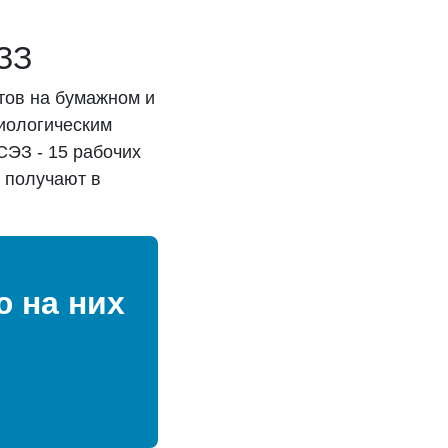
ЗЗ
тов на бумажном и
иологическим
СЭЗ - 15 рабочих
е получают в
 на них