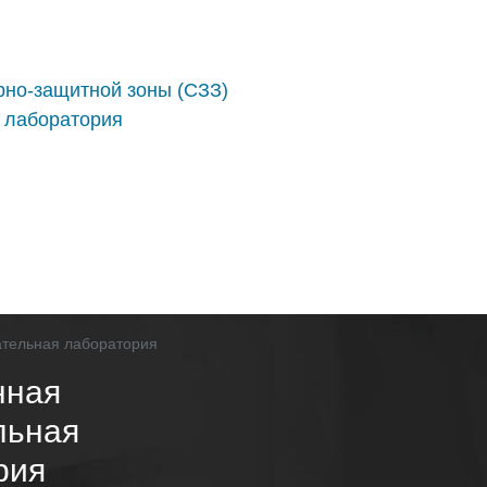
рно-защитной зоны (СЗЗ)
 лаборатория
нная
льная
рия