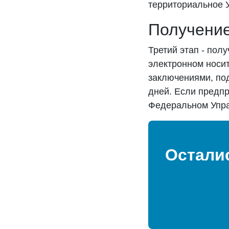
территориальное У
Получение
Третий этап - пол
электронном носи
заключениями, под
дней. Если предпр
Федеральном Упра
Остали