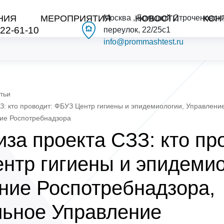
НИЯ
МЕРОПРИЯТИЯ
Москва , Большой Строченовск
НОВОСТИ
КОН
222-61-10
переулок, 22/25с1
info@prommashtest.ru
тьи
З: кто проводит: ФБУЗ Центр гигиены и эпидемиологии, Управлени
иe Роспотребнадзора
за проекта СЗЗ: кто пр
нтр гигиены и эпидемио
ниe Роспотребнадзора,
ьное Управлениe