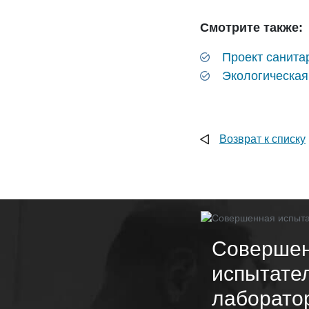
Смотрите также:
Проект санита
Экологическая
Возврат к списку
Соверше
испытате
лаборато