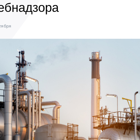
ебнадзора
тября