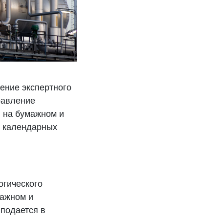
ение экспертного
равление
в на бумажном и
0 календарных
огического
мажном и
подается в