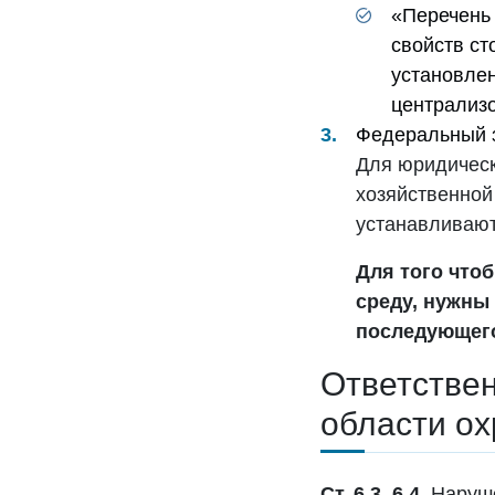
«Перечень
свойств ст
установлен
централиз
Федеральный з
Для юридическ
хозяйственной
устанавливают
Для того что
среду, нужны
последующего
Ответствен
области о
Ст. 6.3, 6.4.
Наруше