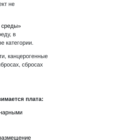
ект не
й среды»
еду, в
е категории.
ти, канцерогенные
бросах, сбросах
зимается плата:
онарными
(размещение