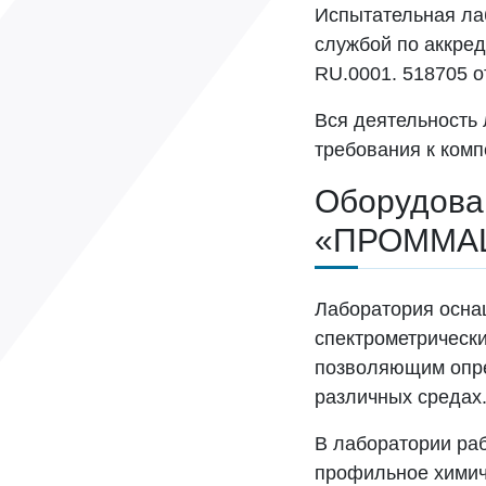
Испытательная л
службой по аккред
RU.0001. 518705 о
Вся деятельность
требования к ком
Оборудова
«ПРОММАШ
Лаборатория осна
спектрометрическ
позволяющим опред
различных средах
В лаборатории ра
профильное химиче