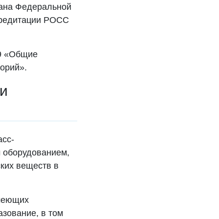
ана Федеральной
ккредитации РОСС
19 «Общие
орий».
и
асс-
 оборудованием,
ских веществ в
имеющих
азование, в том