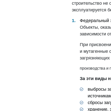
строительство не 
эксплуатируется б
Федеральный з
Объекты, оказ
зависимости о
При присвоени
и мутагенные 
загрязняющих 
производства и 
За эти виды 
выбросы з
источникам
сбросы за
хранение,