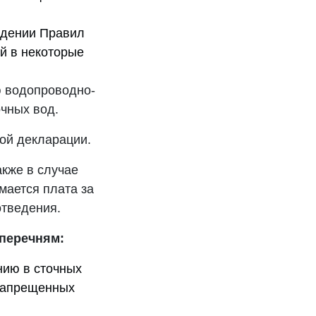
ждении Правил
й в некоторые
ю водопроводно-
очных вод.
ой декларации.
акже в случае
мается плата за
отведения.
 перечням:
нию в сточных
 запрещенных