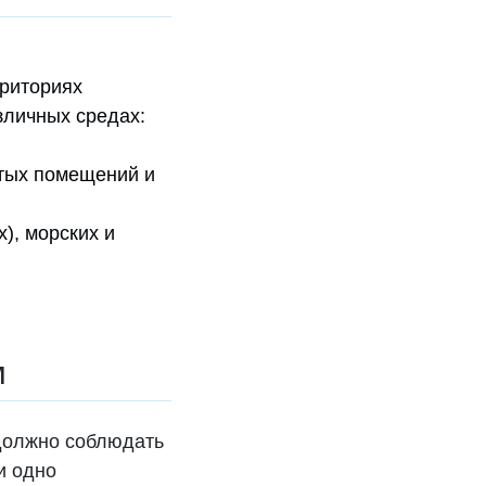
рриториях
зличных средах:
утых помещений и
), морских и
м
 должно соблюдать
и одно