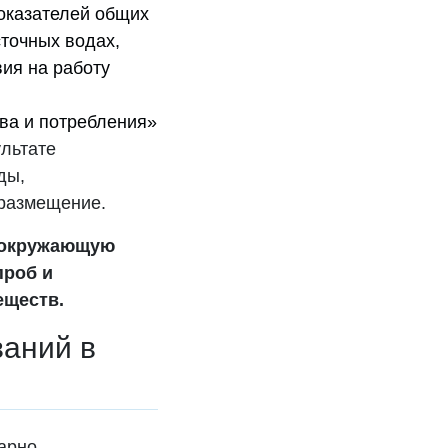
оказателей общих
сточных водах,
ия на работу
ва и потребления»
льтате
ды,
 размещение.
а окружающую
проб и
еществ.
ваний в
арно-