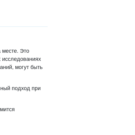
 месте. Это
х исследованиях
аний, могут быть
сный подход при
емится