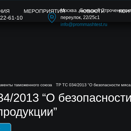
Москва , Большой Строченовск
НИЯ
МЕРОПРИЯТИЯ
НОВОСТИ
КОН
222-61-10
переулок, 22/25с1
info@prommashtest.ru
аменты таможенного союза
ТР ТС 034/2013 “О безопасности мяса
34/2013 “О безопасности
продукции”
У