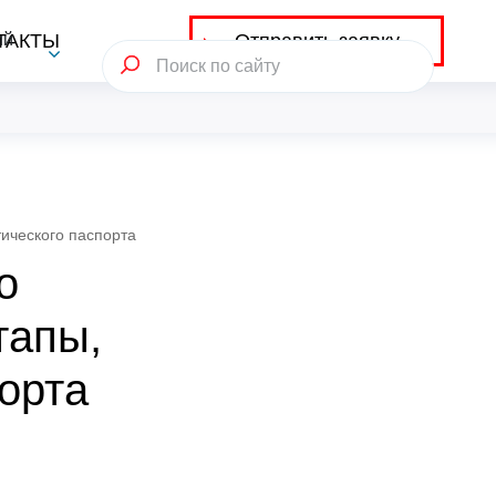
Отправить заявку
ий
ТАКТЫ
тического паспорта
о
тапы,
орта