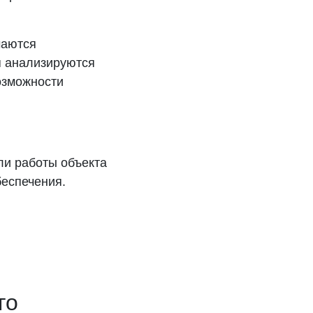
чаются
я анализируются
озможности
ли работы объекта
беспечения.
го