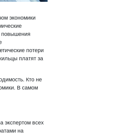
чом экономики
мические
у повышения
е
етические потери
жильцы платят за
одимость. Кто не
омики. В самом
а экспертом всех
ратами на