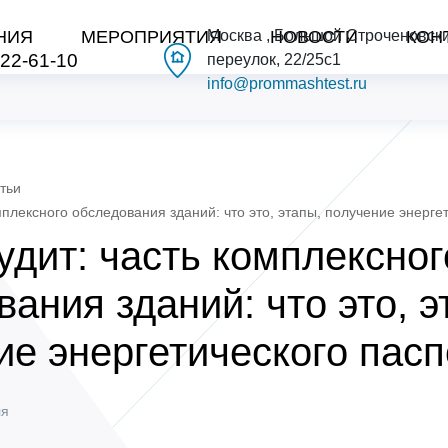
НИЯ
МЕРОПРИЯТИЯ
Москва , Большой Строченовск
НОВОСТИ
КОН
222-61-10
переулок, 22/25с1
info@prommashtest.ru
тьи
мплексного обследования зданий: что это, этапы, получение энерге
удит: часть комплексног
ания зданий: что это, э
ие энергетического пасп
ля