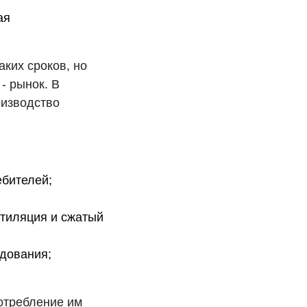
ая
аких сроков, но
- рынок. В
оизводство
ебителей;
нтиляция и сжатый
удования;
отребление им