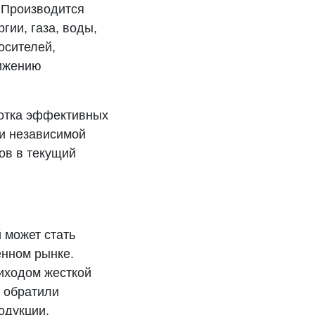
 Производится
гии, газа, воды,
осителей,
нижению
ботка эффективных
и независимой
ов в текущий
 может стать
енном рынке.
риходом жесткой
и обратили
одукции.