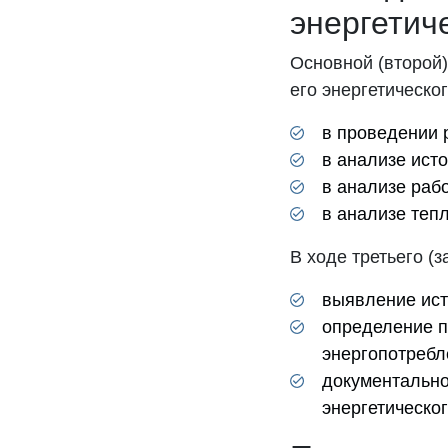
энергетич
Основной (второй)
его энергетическог
в проведении 
в анализе ист
в анализе раб
в анализе теп
В ходе третьего (
выявление ист
определение п
энергопотребл
документально
энергетическог