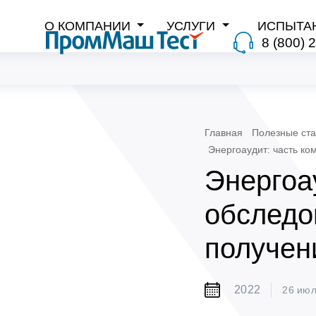
О КОМПАНИИ
УСЛУГИ
ИСПЫТА
8 (800) 
Главная
Полезные ста
Энергоаудит: часть ко
Энергоа
обследов
получен
2022
26 ию