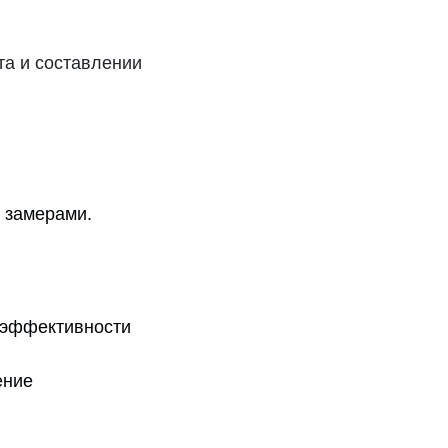
та и составлении
 замерами.
 эффективности
ение