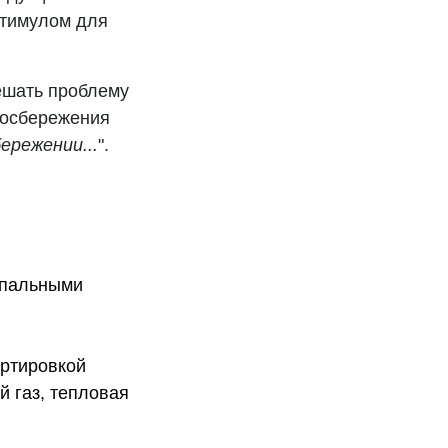
стимулом для
решать проблему
госбережения
ережении...
".
ипальными
ртировкой
й газ, тепловая