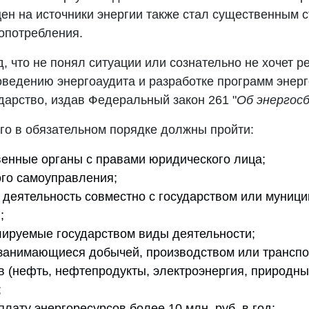
ен на источники энергии также стал существенным 
опотребления.
ид, что не понял ситуации или сознательно не хочет 
роведению энергоаудита и разработке программ энер
дарство, издав Федеральный закон 261 "
Об энергосб
его в обязательном порядке должны пройти:
венные органы с правами юридического лица;
го самоуправления;
деятельность совместно с государством или муниц
;
ируемые государством виды деятельности;
занимающиеся добычей, производством или транспо
в (нефть, нефтепродукты, электроэнергия, природны
;
лату энергоресурсов более 10 млн. руб. в год;