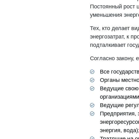
Постоянный рост ц
уменьшения энерг
Тех, кто делает в
энергозатрат, к п
подталкивает госу
Согласно закону, 
Все государст
Органы местно
Ведущие свою 
организациями
Ведущие регул
Предприятия, 
энергоресурсо
энергия, вода)
Тратящие на оп