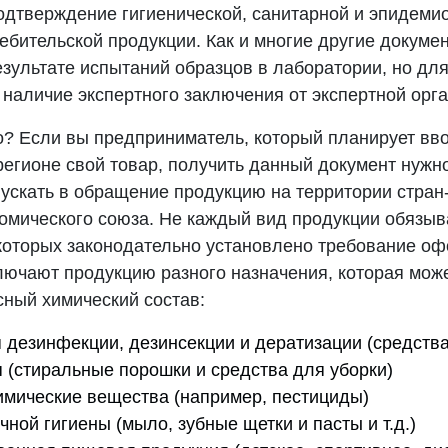
одтверждение гигиенической, санитарной и эпидеми
ебительской продукции. Как и многие другие докумен
зультате испытаний образцов в лаборатории, но дл
 наличие экспертного заключения от экспертной орг
о? Если вы предприниматель, который планирует вв
регионе свой товар, получить данный документ нужн
ускать в обращение продукцию на территории стран
омического союза. Не каждый вид продукции обязыв
 которых законодательно установлено требование о
лючают продукцию разного назначения, которая мож
сный химический состав:
 дезинфекции, дезинсекции и дератизации (средства
 (стиральные порошки и средства для уборки)
мические вещества (например, пестициды)
ной гигиены (мыло, зубные щетки и пасты и т.д.)