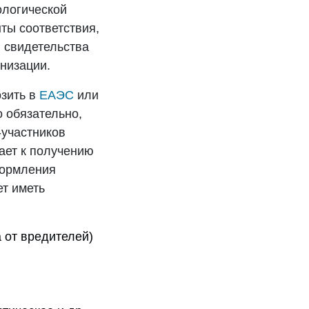
ологической
ты соответствия,
я свидетельства
анизации.
озить в
ЕАЭС
или
о обязательно,
-участников
ает к получению
формления
ет иметь
 от вредителей)