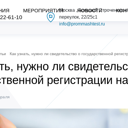
НИЯ
МЕРОПРИЯТИЯ
Москва , Большой Строченовск
НОВОСТИ
КОН
222-61-10
переулок, 22/25с1
info@prommashtest.ru
тьи
Как узнать, нужно ли свидетельство о государственной регист
ть, нужно ли свидетельс
ственной регистрации на
враля