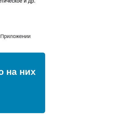
тическое и др.
м Приложении
 на них