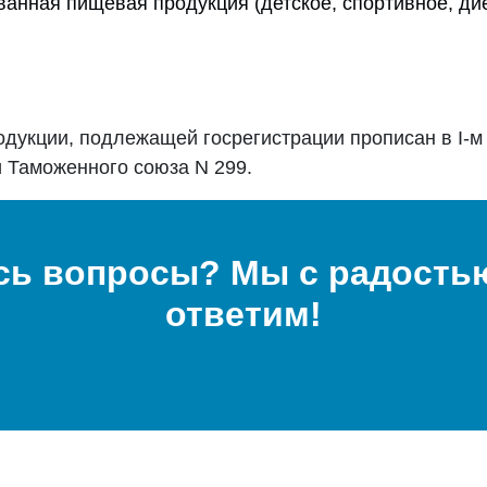
анная пищевая продукция (детское, спортивное, дие
одукции, подлежащей госрегистрации прописан в I-
 Таможенного союза N 299.
сь вопросы? Мы с радостью
ответим!