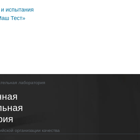
 и испытания
Маш Тест»
нная
льная
рия
ийской организации качества