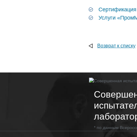
Сертификация
Услуги «Пром
Возврат к списку
Соверше
испытате
лаборато
* по данным Всеросс