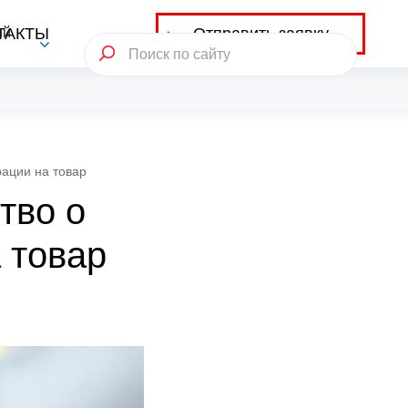
Отправить заявку
ий
ТАКТЫ
рации на товар
тво о
 товар