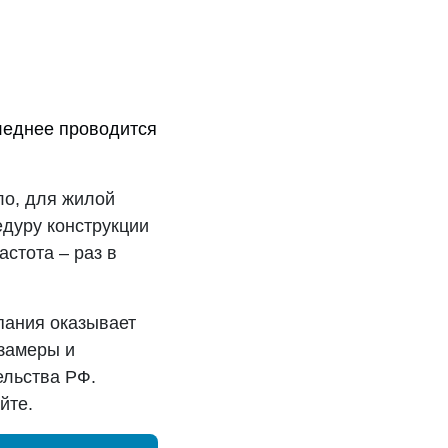
леднее проводится
ло, для жилой
едуру конструкции
стота – раз в
пания оказывает
 замеры и
ельства РФ.
йте.