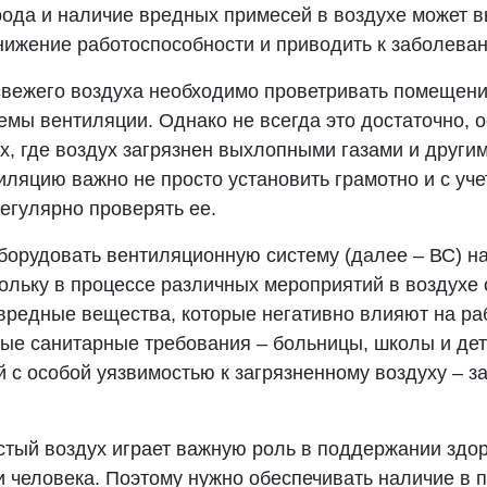
рода и наличие вредных примесей в воздухе может 
снижение работоспособности и приводить к заболева
свежего воздуха необходимо проветривать помещени
емы вентиляции. Однако не всегда это достаточно, 
х, где воздух загрязнен выхлопными газами и друг
ляцию важно не просто установить грамотно и с уче
регулярно проверять ее.
борудовать вентиляционную систему (далее – ВС) 
ольку в процессе различных мероприятий в воздухе 
 вредные вещества, которые негативно влияют на ра
обые санитарные требования – больницы, школы и дет
 с особой уязвимостью к загрязненному воздуху – 
истый воздух играет важную роль в поддержании здо
и человека. Поэтому нужно обеспечивать наличие в