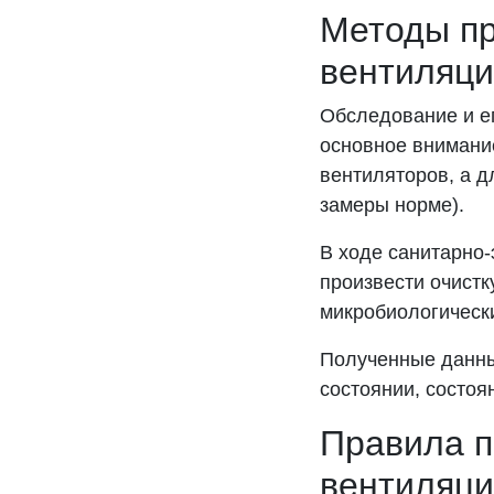
Методы пр
вентиляци
Обследование и ег
основное внимани
вентиляторов, а д
замеры норме).
В ходе санитарно
произвести очист
микробиологическ
Полученные данны
состоянии, состоя
Правила п
вентиляци