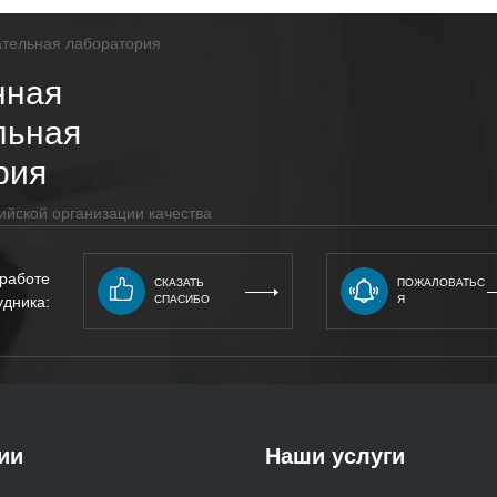
нная
льная
рия
ийской организации качества
 работе
СКАЗАТЬ
ПОЖАЛОВАТЬС
удника:
СПАСИБО
Я
ии
Наши услуги