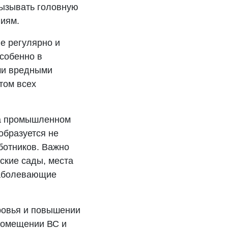
вызывать головную
ниям.
е регулярно и
особенно в
ими вредными
том всех
на промышленном
образуется не
ботников. Важно
ские сады, места
заболевающие
ровья и повышении
 помещении ВС и