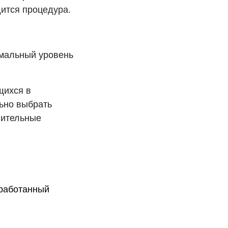
дится процедура.
имальный уровень
щихся в
ьно выбрать
нительные
тработанный