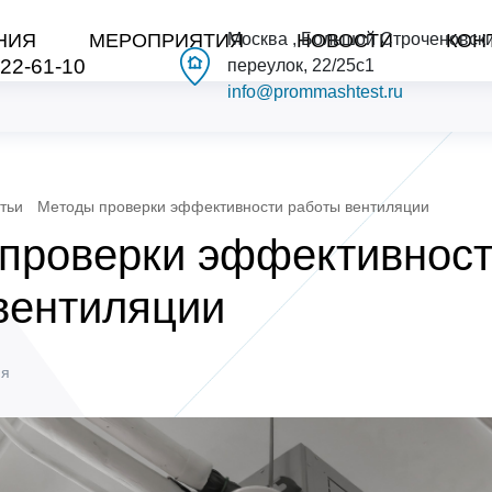
НИЯ
МЕРОПРИЯТИЯ
Москва , Большой Строченовск
НОВОСТИ
КОН
222-61-10
переулок, 22/25с1
info@prommashtest.ru
тьи
Методы проверки эффективности работы вентиляции
проверки эффективнос
вентиляции
ня