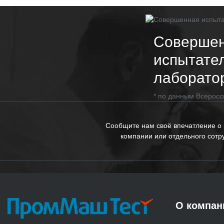
Соверше
испытате
лаборато
* по данным Всеросс
Сообщите нам своё впечатление о
компании или отдельного сотр
О компан