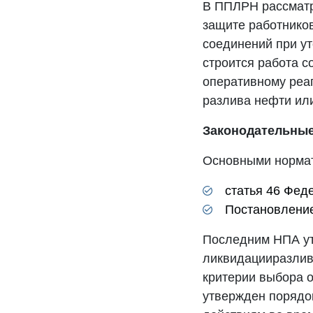
В ППЛРН рассматр
защите работников
соединений при ут
строится работа с
оперативному реа
разлива нефти ил
Законодательны
Основными нормат
статья 46 Феде
Постановление
Последним НПА ут
ликвидацииразлив
критерии выбора о
утвержден порядо