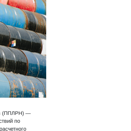
в (ППЛРН) —
ствий по
расчетного