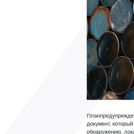
Планпредупрежден
документ, который
обнаружению, лок