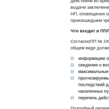
действиям во вре
выдачи заключения
НП, оповещения о
произошедшем чре
Что входит в
ПП
СогласноПП № 245
общем виде долже
информацию о 
сведения о во
максимальные 
прогнозируем
последствий д
населенных пу
перечень дейс
Подробный перече