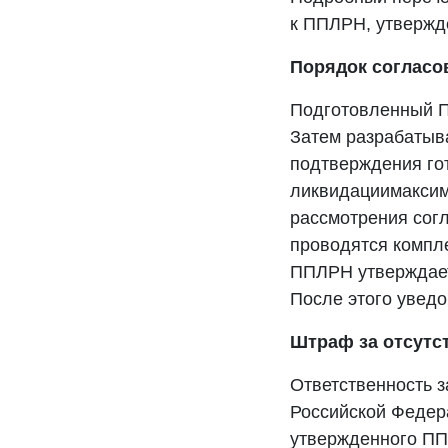
к ППЛРН, утвержде
Порядок согласо
Подготовленный П
Затем разрабатыв
подтверждения гот
ликвидациимаксим
рассмотрения сог
проводятся компл
ППЛРН утверждает
После этого увед
Штраф за отсутс
Ответственность 
Российской Федера
утвержденного ПП