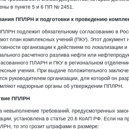
ны в пункте 5 и 6 ПП № 2451.
вания ППЛРН и подготовки к проведению компле
ПЛРН подлежит обязательному согласованию в Рос
ают план комплексных учений (ПКУ). Этот документ 
овности организации к действиям по локализации и
ального расчетного разлива нефти или нефтепродук
ласованного ПЛАРН и ПКУ в региональном отделени
ексные учения. При выдаче положительного заключе
ся руководителем организации, для которой он раз
омляют надзорные органы об утверждении ППЛРН.
твие
ППЛРН
за невыполнение требований, предусмотренных зако
ции, установлена в статье 20.6 КоАП РФ. Если на п
ЛРН, то это грозит штрафами в размере: