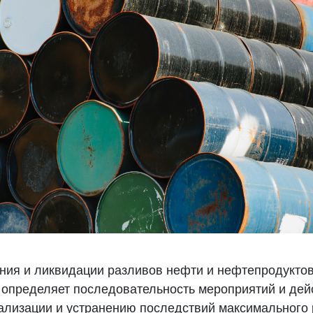
ия и ликвидации разливов нефти и нефтепродукто
 определяет последовательность мероприятий и дей
ализации и устранению последствий максимального 