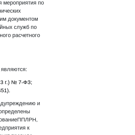
я мероприятия по
нических
тим документом
ийных служб по
ного расчетного
 являются:
3 г.) № 7-ФЗ;
51).
едупреждению и
 определены
асованиеППЛРН,
едприятия к