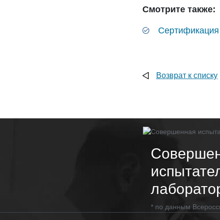
Смотрите также:
Сертификация
Возврат к списку
Соверше
испытате
лаборато
* по данным Всеросс