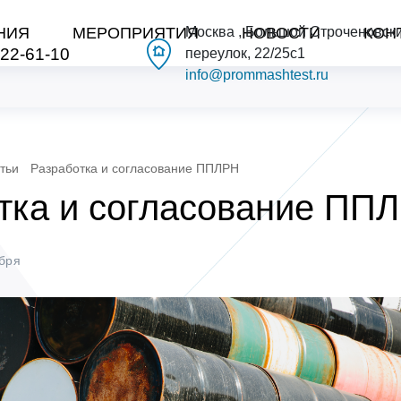
НИЯ
МЕРОПРИЯТИЯ
Москва , Большой Строченовск
НОВОСТИ
КОН
222-61-10
переулок, 22/25с1
info@prommashtest.ru
тьи
Разработка и согласование ППЛРН
тка и согласование ПП
бря