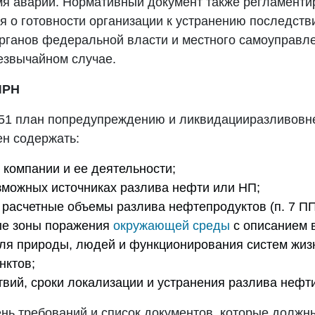
мя аварий. Нормативный документ также регламенти
 о готовности организации к устранению последстви
рганов федеральной власти и местного самоуправл
звычайном случае.
ЛРН
1 план попредупреждению и ликвидацииразливовн
н содержать:
компании и ее деятельности;
зможных источниках разлива нефти или НП;
расчетные объемы разлива нефтепродуктов (п. 7 ПП
ые зоны поражения
окружающей среды
с описанием 
ля природы, людей и функционирования систем жиз
нктов;
твий, сроки локализации и устранения разлива нефт
нь требований и список документов, которые долж