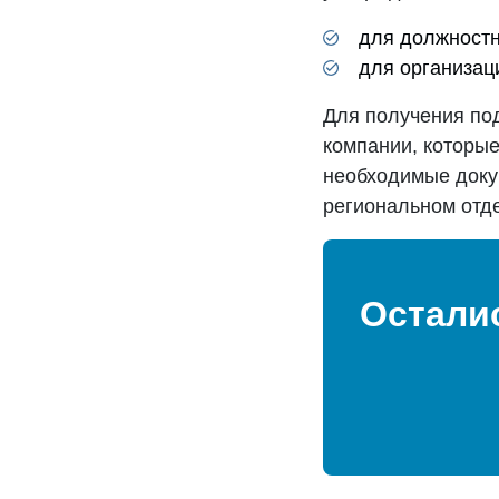
для должностны
для организаци
Для получения по
компании, которы
необходимые доку
региональном отд
Остали