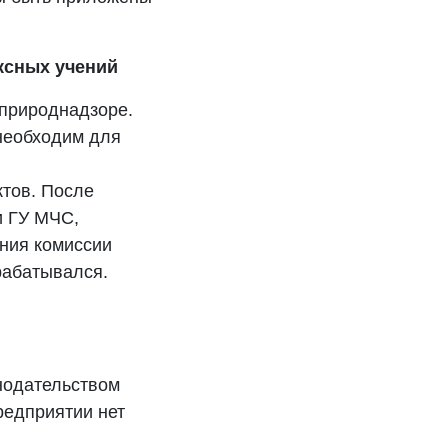
ксных учений
природнадзоре.
необходим для
тов. После
и ГУ МЧС,
ния комиссии
рабатывался.
нодательством
редприятии нет