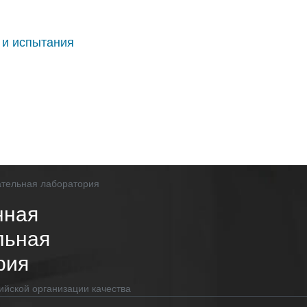
 и испытания
нная
льная
рия
ийской организации качества