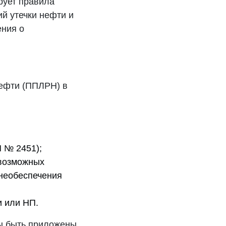
рует правила
й утечки нефти и
ения о
ефти (ППЛРН) в
 № 2451);
возможных
необеспечения
и или НП.
ны быть приложены