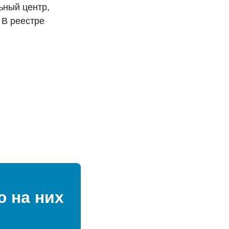
ьный центр,
 В реестре
 на них