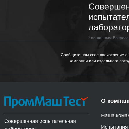
Соверше
испытате
лаборато
* по данным Всеросс
Сообщите нам своё впечатление о
компании или отдельного сотр
О компан
Наша кома
Совершенная испытательная
Испытания