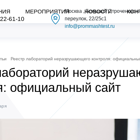
НИЯ
МЕРОПРИЯТИЯ
Москва , Большой Строченовск
НОВОСТИ
КОН
222-61-10
переулок, 22/25с1
info@prommashtest.ru
тьи
Реестр лабораторий неразрушающего контроля: официальны
лабораторий неразруша
я: официальный сайт
аря