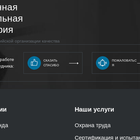
нная
льная
рия
ийской организации качества
 работе
СКАЗАТЬ
ПОЖАЛОВАТЬС
удника:
СПАСИБО
Я
ии
Наши услуги
нда
Охрана труда
Сертификация и испыта