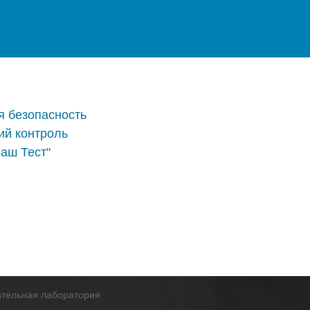
 безопасность
й контроль
аш Тест"