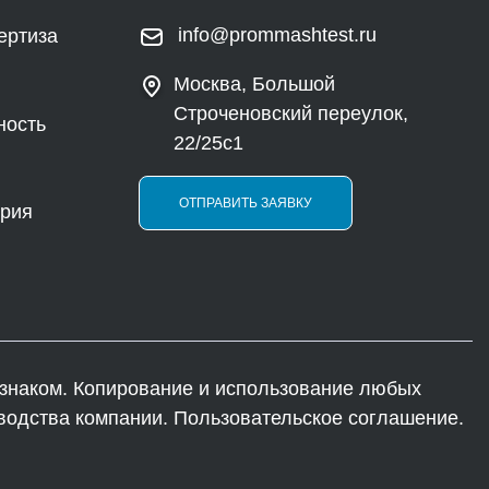
info@prommashtest.ru
ертиза
Москва, Большой
Строченовский переулок,
ность
22/25с1
ОТПРАВИТЬ ЗАЯВКУ
ория
наком. Копирование и использование любых
водства компании. Пользовательское соглашение.