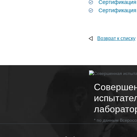
Сертификация
Сертификация 
Возврат к списку
Соверше
испытате
лаборато
* по данным Всеросс