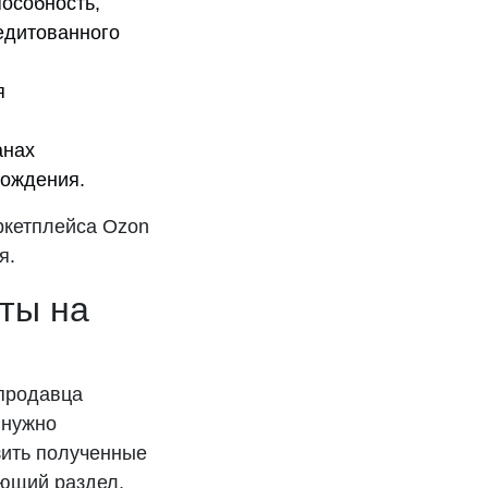
пособность,
едитованного
я
анах
хождения.
ркетплейса Ozon
я.
ты на
 продавца
 нужно
зить полученные
ующий раздел,