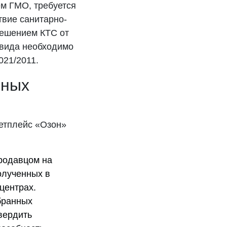
ем ГМО, требуется
твие санитарно-
Решением КТС от
 вида необходимо
021/2011.
ьных
кетплейс «Озон»
родавцом на
олученных в
центрах.
бранных
вердить