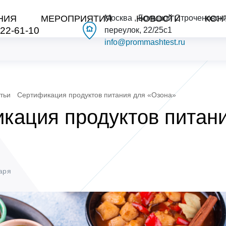
НИЯ
МЕРОПРИЯТИЯ
Москва , Большой Строченовск
НОВОСТИ
КОН
222-61-10
переулок, 22/25с1
info@prommashtest.ru
тьи
Сертификация продуктов питания для «Озона»
кация продуктов питан
»
аря