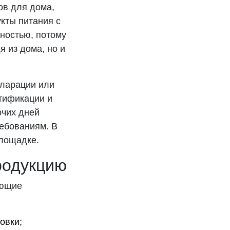
ров для дома,
укты питания с
ностью, потому
я из дома, но и
кларации или
ртификации и
очих дней
ебованиям. В
площадке.
родукцию
ующие
овки;