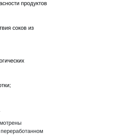
асности продуктов
твия соков из
огических
тки;
.
смотрены
 переработанном