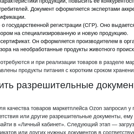
характеристики продукции, повысить ее конкурентос
требителей. Документ оформляется экспертами аккр
тификации.
 о государственной регистрации (СГР). Оно выдаетс
ором на специализированную и новую продукцию.
сертификат. Он оформляется производителем в орг
зора на необработанные продукты животного проис
отребуются и при реализации товаров в разделе ма
авлены продукты питания с коротким сроком хранени
зить разрешительные докумен
ля качества товаров маркетплейса Ozon запросил у
етствия или другие разрешительные документы, ему
зайти в «Личный кабинет». Следующий этап — загру
икатов или других нужных документов в соответств