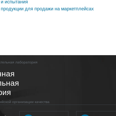
 и испытания
продукции для продажи на маркетплейсах
нная
льная
рия
ийской организации качества