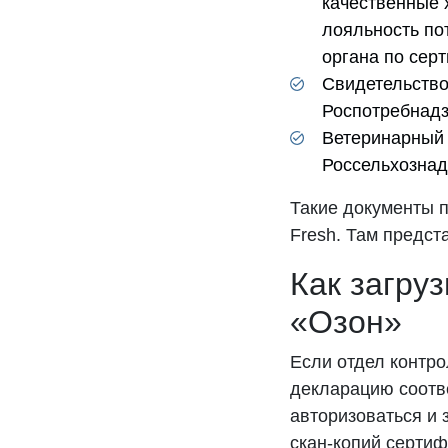
качественные 
лояльность по
органа по сер
Свидетельство
Роспотребнадз
Ветеринарный 
Россельхознад
Такие документы п
Fresh. Там предст
Как загру
«Озон»
Если отдел контро
декларацию соотв
авторизоваться и 
скан-копий сертиф