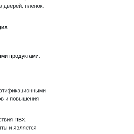
в дверей, пленок,
щих
ыми продуктами;
ертификационными
ов и повышения
ствия ПВХ.
иты и является