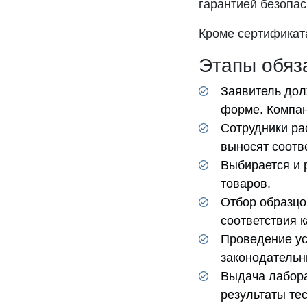
гарантией безопас
Кроме сертификат
Этапы обяз
Заявитель дол
форме. Компан
Сотрудники ра
выносят соотв
Выбирается и 
товаров.
Отбор образцо
соответствия 
Проведение ус
законодательн
Выдача лабора
результаты те