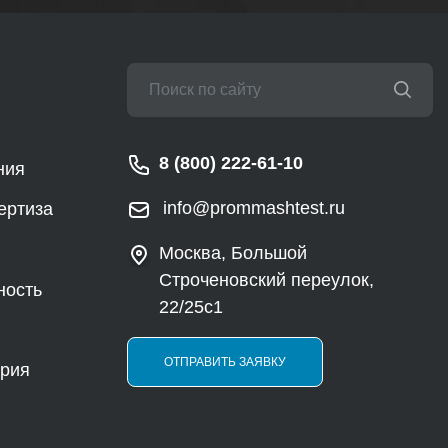
8 (800) 222-61-10
ния
info@prommashtest.ru
ертиза
Москва, Большой
Строченовский переулок,
ность
22/25с1
ОТПРАВИТЬ ЗАЯВКУ
ория