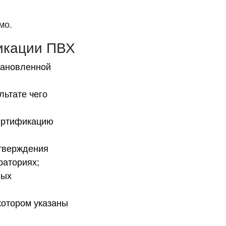
мо.
икации ПВХ
тановленной
льтате чего
сертификацию
дтверждения
раториях;
ных
котором указаны