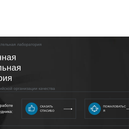
нная
льная
рия
ийской организации качества
 работе
СКАЗАТЬ
ПОЖАЛОВАТЬС
удника:
СПАСИБО
Я