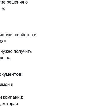
тие решения о
че;
истики, свойства и
иям.
 нужно получить
ко на
окументов:
димой и
и компании;
, которая