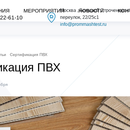
НИЯ
МЕРОПРИЯТИЯ
Москва , Большой Строченовск
НОВОСТИ
КОН
222-61-10
переулок, 22/25с1
info@prommashtest.ru
тьи
Сертификация ПВХ
икация ПВХ
ября