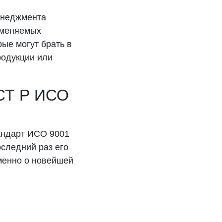
енеджмента
именяемых
ые могут брать в
родукции или
ОСТ Р ИСО
тандарт ИСО 9001
оследний раз его
именно о новейшей