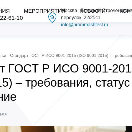
НИЯ
МЕРОПРИЯТИЯ
Москва , Большой Строченовск
НОВОСТИ
КОН
222-61-10
переулок, 22/25с1
info@prommashtest.ru
тьи
Стандарт ГОСТ Р ИСО 9001-2015 (ISO 9001:2015) – требовани
т ГОСТ Р ИСО 9001-201
5) – требования, статус
ние
еля