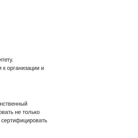
тету.
 к организации и
инственный
овать не только
о сертифицировать