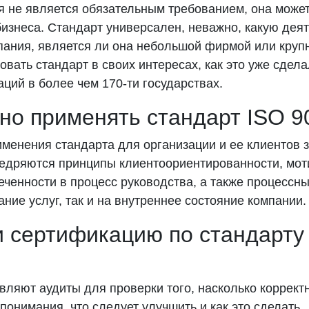
я не является обязательным требованием, она може
изнеса. Стандарт универсален, неважно, какую дея
пания, является ли она небольшой фирмой или круп
овать стандарт в своих интересах, как это уже сдел
ций в более чем 170-ти государствах.
но применять стандарт ISO 9
менения стандарта для организации и ее клиентов з
недряются принципы клиентоориентированности, мо
еченности в процесс руководства, а также процессны
ание услуг, так и на внутреннее состояние компании.
и сертификацию по стандарту
ляют аудиты для проверки того, насколько коррект
понимания, что следует улучшить и как это сделать.