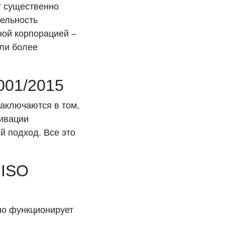
т существенно
тельность
ной корпорацией –
али более
001/2015
аключаются в том,
тивации
й подход. Все это
 ISO
но функционирует