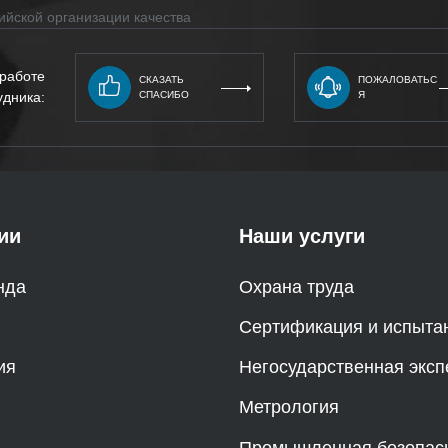
ийской организации качества
 работе
СКАЗАТЬ
ПОЖАЛОВАТЬС
удника:
СПАСИБО
Я
ии
Наши услуги
нда
Охрана труда
Сертификация и испыта
ия
Негосударственная эксп
Метрология
Промышленная безопас