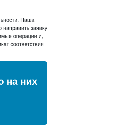
льности. Наша
о направить заявку
имые операции и,
кат соответствия
 на них