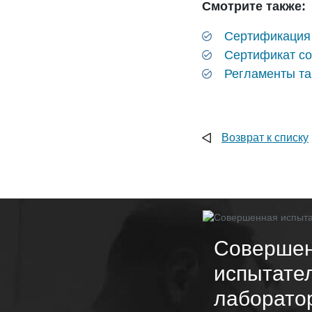
Смотрите также:
Сертификация
Cертификат со
Регламенты т
Возврат к списку
Соверше
испытате
лаборато