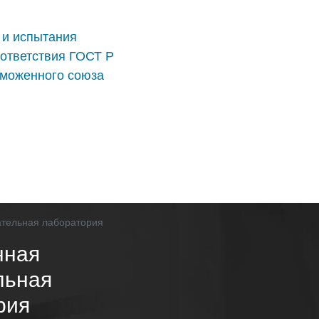
 и испытания
ответствия ГОСТ Р
аможенного союза
нная
льная
рия