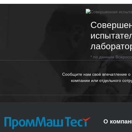
Соверше
испытате
лаборато
* по данным Всеросс
Сообщите нам своё впечатление о
компании или отдельного сотр
О компан