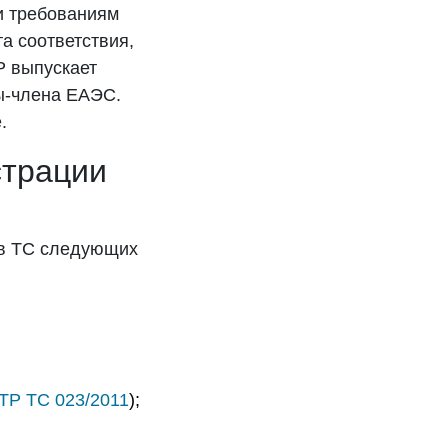
и требованиям
а соответствия,
Р выпускает
ы-члена ЕАЭС.
.
страции
ов ТС следующих
ТР ТС 023/2011
);