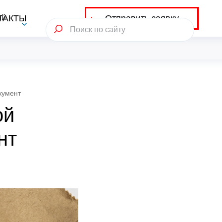
Отправить заявку
ий
ТАКТЫ
кумент
ой
нт