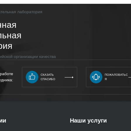
нная
льная
рия
ийской организации качества
 работе
СКАЗАТЬ
ПОЖАЛОВАТЬС
удника:
СПАСИБО
Я
ии
Наши услуги