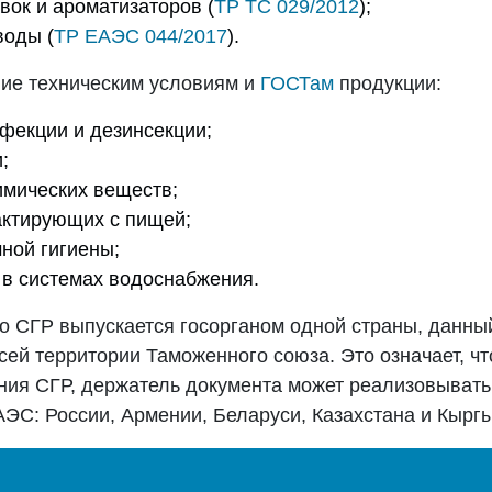
ок и ароматизаторов (
ТР ТС 029/2012
);
воды (
ТР ЕАЭС 044/2017
).
вие техническим условиям и
ГОСТам
продукции:
фекции и дезинсекции;
;
мических веществ;
актирующих с пищей;
ной гигиены;
в системах водоснабжения.
то СГР выпускается госорганом одной страны, данны
сей территории Таможенного союза. Это означает, чт
ния СГР, держатель документа может реализовывать
АЭС: России, Армении, Беларуси, Казахстана и Кыргы