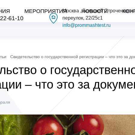
НИЯ
МЕРОПРИЯТИЯ
Москва , Большой Строченовск
НОВОСТИ
КОН
222-61-10
переулок, 22/25с1
info@prommashtest.ru
тьи
Свидетельство о государственной регистрации – что это за до
льство о государственн
ции – что это за докуме
враля