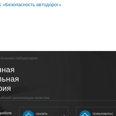
1 «Безопасность автодорог»
нная
льная
рия
ийской организации качества
 работе
СКАЗАТЬ
ПОЖАЛОВАТЬС