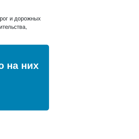
рог и дорожных
ительства,
 на них