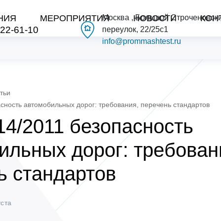
НИЯ
МЕРОПРИЯТИЯ
Москва , Большой Строченовск
НОВОСТИ
КОН
222-61-10
переулок, 22/25с1
info@prommashtest.ru
тьи
сность автомобильных дорог: требования, перечень стандартов
14/2011 безопасность
ильных дорог: требован
ь стандартов
уста