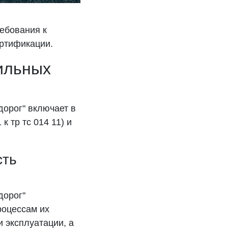
ребования к
ртификации.
ильных
дорог" включает в
 тр тс 014 11) и
сть
дорог"
роцессам их
и эксплуатации, а