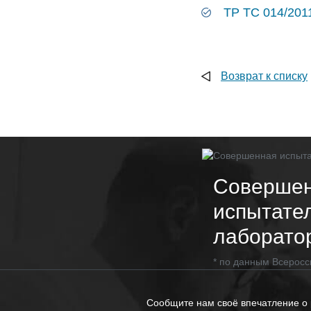
ТР ТС 014/201
Возврат к списку
Соверше
испытате
лаборато
* по данным Всеросс
Сообщите нам своё впечатление о