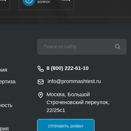
ВОПРОС
8 (800) 222-61-10
ния
info@prommashtest.ru
ертиза
Москва, Большой
Строченовский переулок,
ность
22/25с1
ОТПРАВИТЬ ЗАЯВКУ
ория