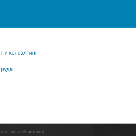
т и консалтинг
труда