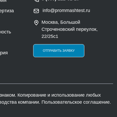
ния
info@prommashtest.ru
ертиза
Москва, Большой
Строченовский переулок,
ность
22/25с1
ОТПРАВИТЬ ЗАЯВКУ
ория
наком. Копирование и использование любых
водства компании. Пользовательское соглашение.