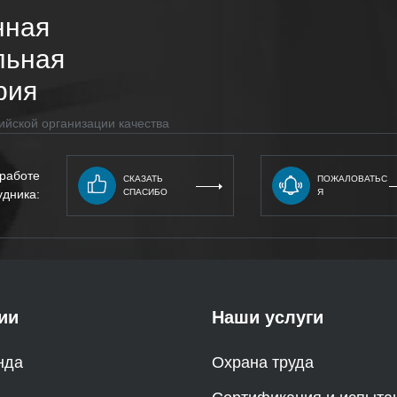
нная
льная
рия
ийской организации качества
 работе
СКАЗАТЬ
ПОЖАЛОВАТЬС
удника:
СПАСИБО
Я
ии
Наши услуги
нда
Охрана труда