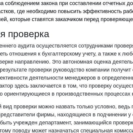
за соблюдением закона при составлении отчетных до
астков, где необходимо повысить эффективность раб
лей, которые ставятся заказчиком перед проверяющ
я проверка
еннего аудита осуществляется сотрудниками провер
ть отношения к бухгалтерскому учету, а также к лю
ерке направлению. Это автономная оценка деятель
результате проверки руководство компании получит
ективности деятельности менеджеров в определенн
ктор здесь заключается в том, что проверку осуще
шо ориентирующиеся в производственных процессах 
й вид проверки можно назвать только условно, ведь
 представители фирмы, находящиеся в подчинении у 
 быть учрежден департамент, занимающийся проверк
этому поводу может назначаться специальная комисси