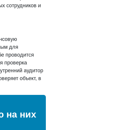
ых сотрудников и
ансовую
мым для
бе проводится
я проверка
утренний аудитор
веряет объект, в
 на них