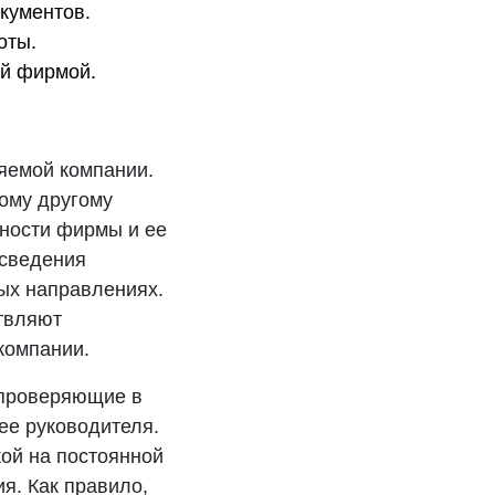
кументов.
оты.
ей фирмой.
яемой компании.
бому другому
ности фирмы и ее
 сведения
ых направлениях.
ствляют
компании.
 проверяющие в
ее руководителя.
ой на постоянной
я. Как правило,