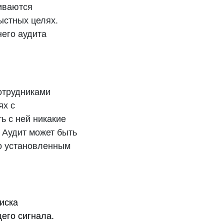
иваются
ыстных целях.
его аудита
отрудниками
ях с
 с ней никакие
 Аудит может быть
о установленным
иска
его сигнала.