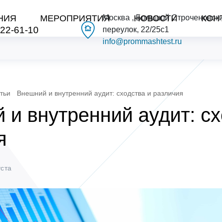
НИЯ
МЕРОПРИЯТИЯ
Москва , Большой Строченовск
НОВОСТИ
КОН
222-61-10
переулок, 22/25с1
info@prommashtest.ru
тьи
Внешний и внутренний аудит: сходства и различия
 и внутренний аудит: сх
я
уста