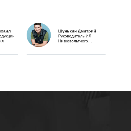
ихаил
Шунькин Дмитрий
одукции
Руководитель ИЛ
ия
Низковольтного
оборудования