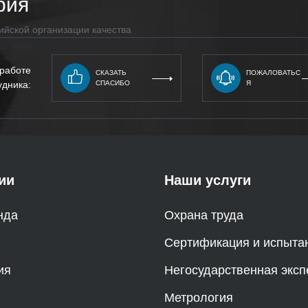
рия
ийской организации качества
 работе
СКАЗАТЬ
ПОЖАЛОВАТЬС
удника:
СПАСИБО
Я
ии
Наши услуги
нда
Охрана труда
Сертификация и испыта
ия
Негосударственная эксп
Метрология