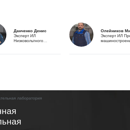
Данченко Денис
Олейников М
Эксперт ИЛ
Эксперт ИЛ Пр
Низковольтного
машиностроен
оборудования
нная
льная